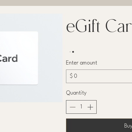
eGift Ca
Enter amount
$
Quantity
Bu