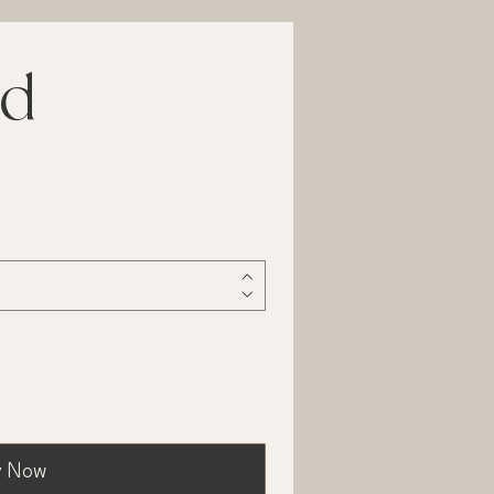
rd
y Now